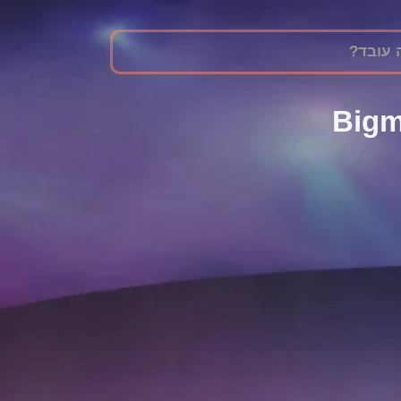
? עובד
Bigm