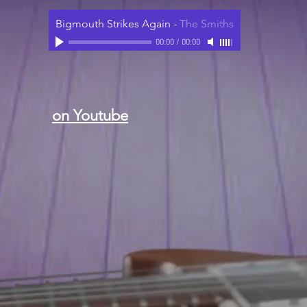
Bigmouth Strikes Again
-
The Smiths
00:00
/
00:00
on Youtube