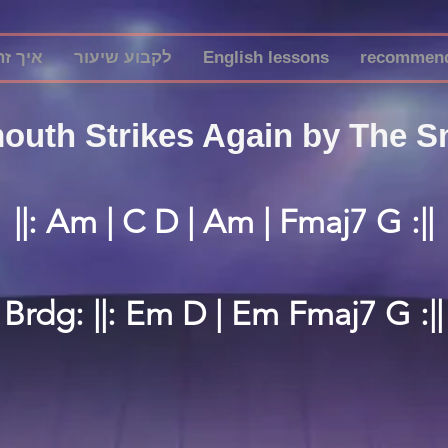
איך זה
לקבוע שיעור
English lessons
recommend
outh Strikes Again by The S
||: Am | C D | Am | Fmaj7 G :||
Brdg: ||: Em D | Em Fmaj7 G :||