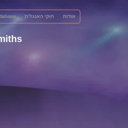
ations
חוקי האנגלית
אודות
miths